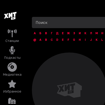
А
Б
В
Г
Д
Е
Ж
З
И
К
Л
М
Н
@
A
B
C
D
E
F
G
H
I
J
K
L
Станции
Подкасты
Медиатека
Избранное