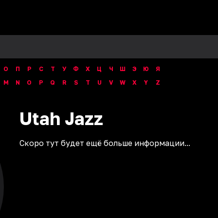
О
П
Р
С
Т
У
Ф
Х
Ц
Ч
Ш
Э
Ю
Я
M
N
O
P
Q
R
S
T
U
V
W
X
Y
Z
Utah
Jazz
Скоро тут будет ещё больше информации...