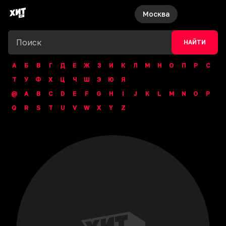
Москва
НАЙТИ
А
Б
В
Г
Д
Е
Ж
З
И
К
Л
М
Н
О
П
Р
С
Т
У
Ф
Х
Ц
Ч
Ш
Э
Ю
Я
@
A
B
C
D
E
F
G
H
I
J
K
L
M
N
O
P
Q
R
S
T
U
V
W
X
Y
Z