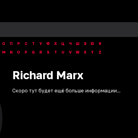
О
П
Р
С
Т
У
Ф
Х
Ц
Ч
Ш
Э
Ю
Я
M
N
O
P
Q
R
S
T
U
V
W
X
Y
Z
Richard
Marx
Скоро тут будет ещё больше информации...