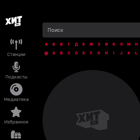
А
Б
В
Г
Д
Е
Ж
З
И
К
Л
М
Н
@
A
B
C
D
E
F
G
H
I
J
K
L
Станции
Подкасты
Медиатека
Избранное