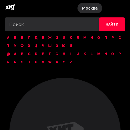
Москва
НАЙТИ
А
Б
В
Г
Д
Е
Ж
З
И
К
Л
М
Н
О
П
Р
С
Т
У
Ф
Х
Ц
Ч
Ш
Э
Ю
Я
@
A
B
C
D
E
F
G
H
I
J
K
L
M
N
O
P
Q
R
S
T
U
V
W
X
Y
Z