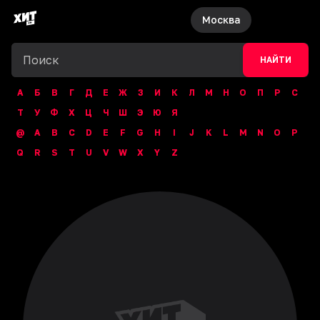
Москва
НАЙТИ
А
Б
В
Г
Д
Е
Ж
З
И
К
Л
М
Н
О
П
Р
С
Т
У
Ф
Х
Ц
Ч
Ш
Э
Ю
Я
@
A
B
C
D
E
F
G
H
I
J
K
L
M
N
O
P
Q
R
S
T
U
V
W
X
Y
Z