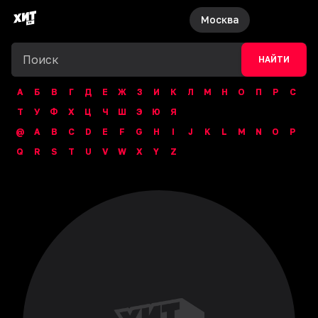
Москва
НАЙТИ
А
Б
В
Г
Д
Е
Ж
З
И
К
Л
М
Н
О
П
Р
С
Т
У
Ф
Х
Ц
Ч
Ш
Э
Ю
Я
@
A
B
C
D
E
F
G
H
I
J
K
L
M
N
O
P
Q
R
S
T
U
V
W
X
Y
Z