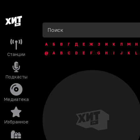
А
Б
В
Г
Д
Е
Ж
З
И
К
Л
М
Н
@
A
B
C
D
E
F
G
H
I
J
K
L
Станции
Подкасты
Медиатека
Избранное