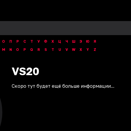
О
П
Р
С
Т
У
Ф
Х
Ц
Ч
Ш
Э
Ю
Я
M
N
O
P
Q
R
S
T
U
V
W
X
Y
Z
VS20
Скоро тут будет ещё больше информации...