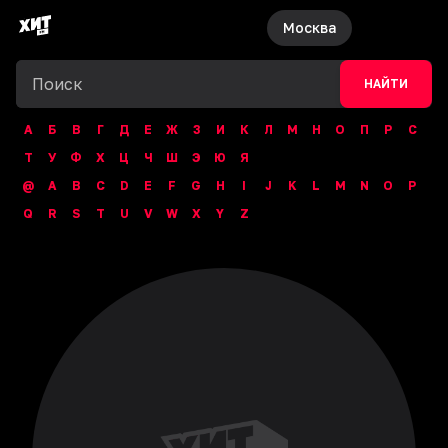
Москва
НАЙТИ
А
Б
В
Г
Д
Е
Ж
З
И
К
Л
М
Н
О
П
Р
С
Т
У
Ф
Х
Ц
Ч
Ш
Э
Ю
Я
@
A
B
C
D
E
F
G
H
I
J
K
L
M
N
O
P
Q
R
S
T
U
V
W
X
Y
Z