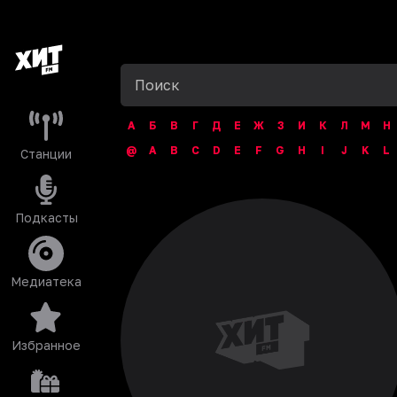
А
Б
В
Г
Д
Е
Ж
З
И
К
Л
М
Н
@
A
B
C
D
E
F
G
H
I
J
K
L
Станции
Подкасты
Медиатека
Избранное