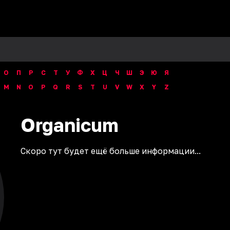
О
П
Р
С
Т
У
Ф
Х
Ц
Ч
Ш
Э
Ю
Я
M
N
O
P
Q
R
S
T
U
V
W
X
Y
Z
Organicum
Скоро тут будет ещё больше информации...