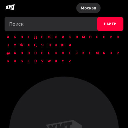
Москва
НАЙТИ
А
Б
В
Г
Д
Е
Ж
З
И
К
Л
М
Н
О
П
Р
С
Т
У
Ф
Х
Ц
Ч
Ш
Э
Ю
Я
@
A
B
C
D
E
F
G
H
I
J
K
L
M
N
O
P
Q
R
S
T
U
V
W
X
Y
Z