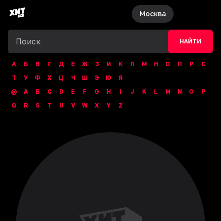
Москва
НАЙТИ
А
Б
В
Г
Д
Е
Ж
З
И
К
Л
М
Н
О
П
Р
С
Т
У
Ф
Х
Ц
Ч
Ш
Э
Ю
Я
@
A
B
C
D
E
F
G
H
I
J
K
L
M
N
O
P
Q
R
S
T
U
V
W
X
Y
Z