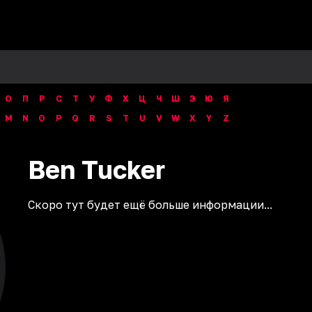
О
П
Р
С
Т
У
Ф
Х
Ц
Ч
Ш
Э
Ю
Я
M
N
O
P
Q
R
S
T
U
V
W
X
Y
Z
Ben
Tucker
Скоро тут будет ещё больше информации...