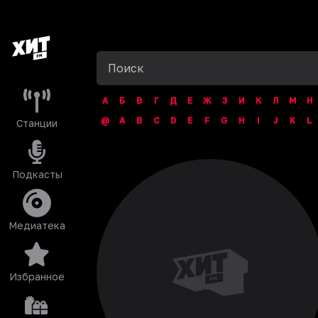
А
Б
В
Г
Д
Е
Ж
З
И
К
Л
М
Н
@
A
B
C
D
E
F
G
H
I
J
K
L
Станции
Подкасты
Медиатека
Избранное