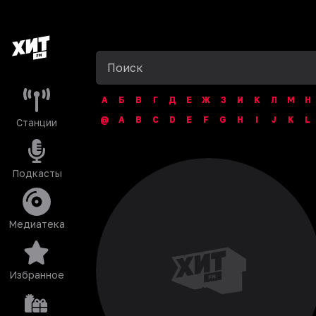
А
Б
В
Г
Д
Е
Ж
З
И
К
Л
М
Н
@
A
B
C
D
E
F
G
H
I
J
K
L
Станции
Подкасты
Медиатека
Избранное