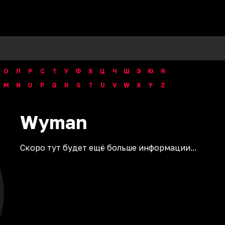
О
П
Р
С
Т
У
Ф
Х
Ц
Ч
Ш
Э
Ю
Я
M
N
O
P
Q
R
S
T
U
V
W
X
Y
Z
Wyman
Скоро тут будет ещё больше информации...