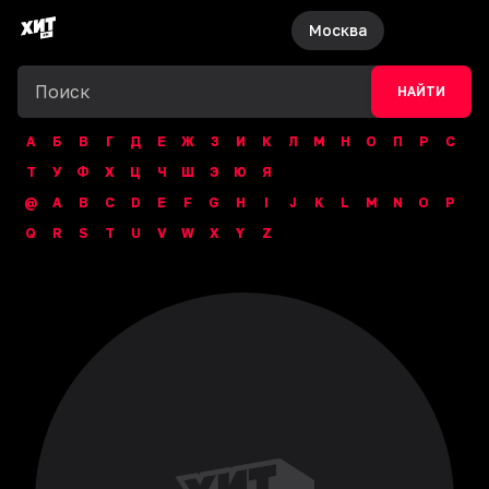
Москва
НАЙТИ
А
Б
В
Г
Д
Е
Ж
З
И
К
Л
М
Н
О
П
Р
С
Т
У
Ф
Х
Ц
Ч
Ш
Э
Ю
Я
@
A
B
C
D
E
F
G
H
I
J
K
L
M
N
O
P
Q
R
S
T
U
V
W
X
Y
Z