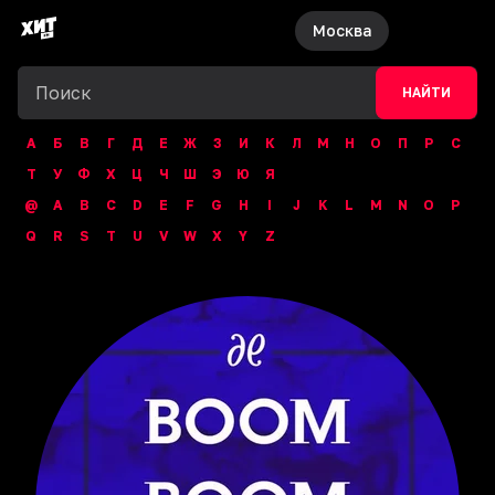
Москва
НАЙТИ
А
Б
В
Г
Д
Е
Ж
З
И
К
Л
М
Н
О
П
Р
С
Т
У
Ф
Х
Ц
Ч
Ш
Э
Ю
Я
@
A
B
C
D
E
F
G
H
I
J
K
L
M
N
O
P
Q
R
S
T
U
V
W
X
Y
Z