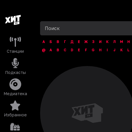
А
Б
В
Г
Д
Е
Ж
З
И
К
Л
М
Н
@
A
B
C
D
E
F
G
H
I
J
K
L
Станции
Подкасты
Медиатека
Избранное