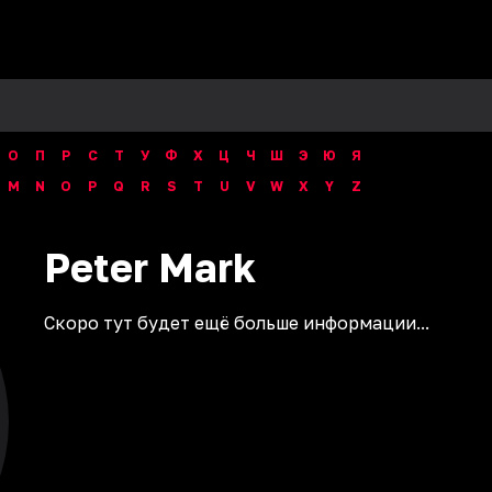
О
П
Р
С
Т
У
Ф
Х
Ц
Ч
Ш
Э
Ю
Я
M
N
O
P
Q
R
S
T
U
V
W
X
Y
Z
Peter
Mark
Скоро тут будет ещё больше информации...