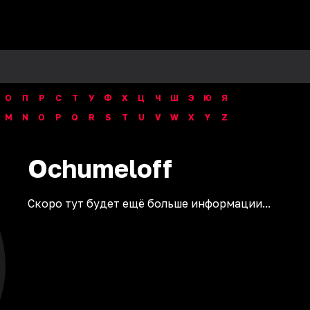
О
П
Р
С
Т
У
Ф
Х
Ц
Ч
Ш
Э
Ю
Я
M
N
O
P
Q
R
S
T
U
V
W
X
Y
Z
Ochumeloff
Скоро тут будет ещё больше информации...