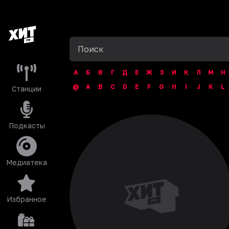
А
Б
В
Г
Д
Е
Ж
З
И
К
Л
М
Н
@
A
B
C
D
E
F
G
H
I
J
K
L
Станции
Подкасты
Медиатека
Избранное