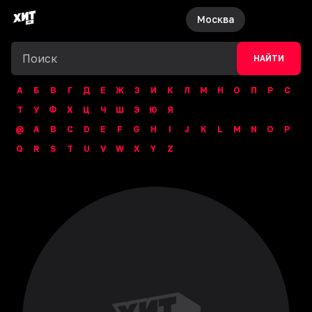
Москва
НАЙТИ
А
Б
В
Г
Д
Е
Ж
З
И
К
Л
М
Н
О
П
Р
С
Т
У
Ф
Х
Ц
Ч
Ш
Э
Ю
Я
@
A
B
C
D
E
F
G
H
I
J
K
L
M
N
O
P
Q
R
S
T
U
V
W
X
Y
Z