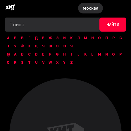
Москва
НАЙТИ
А
Б
В
Г
Д
Е
Ж
З
И
К
Л
М
Н
О
П
Р
С
Т
У
Ф
Х
Ц
Ч
Ш
Э
Ю
Я
@
A
B
C
D
E
F
G
H
I
J
K
L
M
N
O
P
Q
R
S
T
U
V
W
X
Y
Z