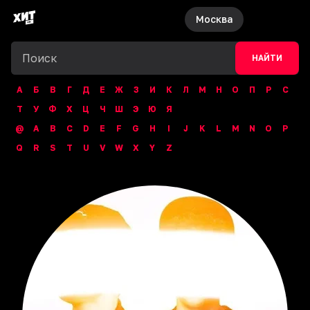
Москва
НАЙТИ
А
Б
В
Г
Д
Е
Ж
З
И
К
Л
М
Н
О
П
Р
С
Т
У
Ф
Х
Ц
Ч
Ш
Э
Ю
Я
@
A
B
C
D
E
F
G
H
I
J
K
L
M
N
O
P
Q
R
S
T
U
V
W
X
Y
Z