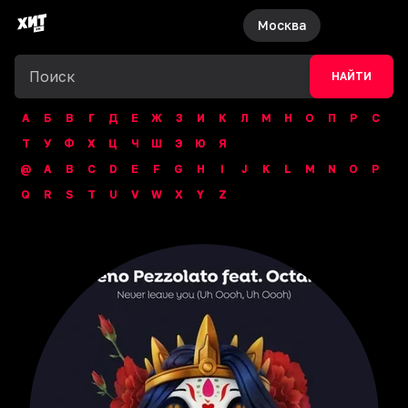
Москва
НАЙТИ
А
Б
В
Г
Д
Е
Ж
З
И
К
Л
М
Н
О
П
Р
С
Т
У
Ф
Х
Ц
Ч
Ш
Э
Ю
Я
@
A
B
C
D
E
F
G
H
I
J
K
L
M
N
O
P
Q
R
S
T
U
V
W
X
Y
Z