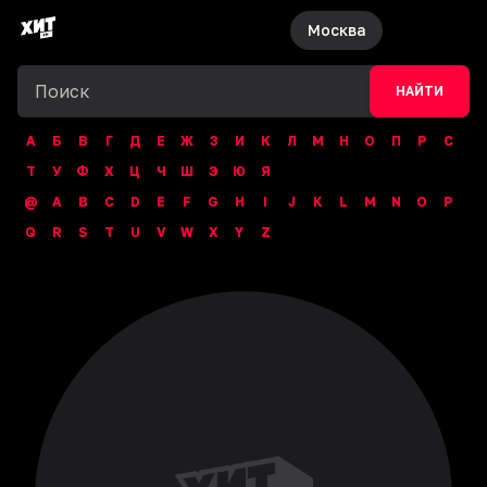
Москва
НАЙТИ
А
Б
В
Г
Д
Е
Ж
З
И
К
Л
М
Н
О
П
Р
С
Т
У
Ф
Х
Ц
Ч
Ш
Э
Ю
Я
@
A
B
C
D
E
F
G
H
I
J
K
L
M
N
O
P
Q
R
S
T
U
V
W
X
Y
Z