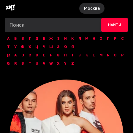
Москва
НАЙТИ
А
Б
В
Г
Д
Е
Ж
З
И
К
Л
М
Н
О
П
Р
С
Т
У
Ф
Х
Ц
Ч
Ш
Э
Ю
Я
@
A
B
C
D
E
F
G
H
I
J
K
L
M
N
O
P
Q
R
S
T
U
V
W
X
Y
Z