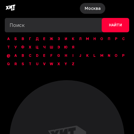
Москва
НАЙТИ
А
Б
В
Г
Д
Е
Ж
З
И
К
Л
М
Н
О
П
Р
С
Т
У
Ф
Х
Ц
Ч
Ш
Э
Ю
Я
@
A
B
C
D
E
F
G
H
I
J
K
L
M
N
O
P
Q
R
S
T
U
V
W
X
Y
Z