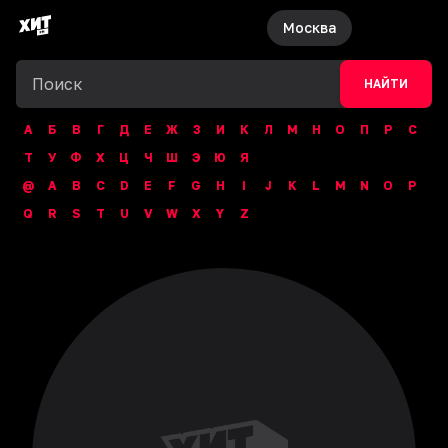
Москва
НАЙТИ
А
Б
В
Г
Д
Е
Ж
З
И
К
Л
М
Н
О
П
Р
С
Т
У
Ф
Х
Ц
Ч
Ш
Э
Ю
Я
@
A
B
C
D
E
F
G
H
I
J
K
L
M
N
O
P
Q
R
S
T
U
V
W
X
Y
Z