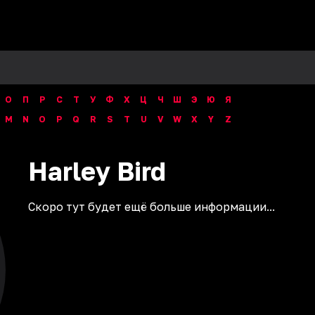
О
П
Р
С
Т
У
Ф
Х
Ц
Ч
Ш
Э
Ю
Я
M
N
O
P
Q
R
S
T
U
V
W
X
Y
Z
Harley
Bird
Скоро тут будет ещё больше информации...