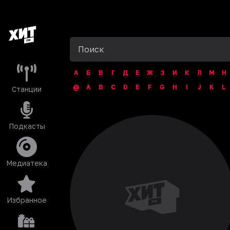
А
Б
В
Г
Д
Е
Ж
З
И
К
Л
М
Н
@
A
B
C
D
E
F
G
H
I
J
K
L
Станции
Подкасты
Медиатека
Избранное