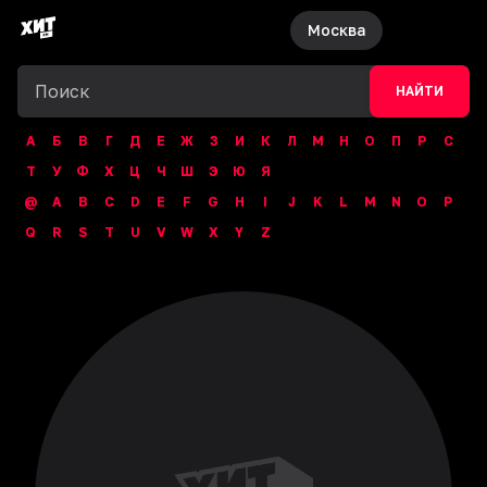
Москва
НАЙТИ
А
Б
В
Г
Д
Е
Ж
З
И
К
Л
М
Н
О
П
Р
С
Т
У
Ф
Х
Ц
Ч
Ш
Э
Ю
Я
@
A
B
C
D
E
F
G
H
I
J
K
L
M
N
O
P
Q
R
S
T
U
V
W
X
Y
Z