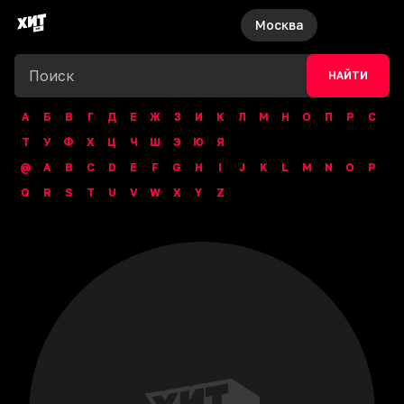
Москва
НАЙТИ
А
Б
В
Г
Д
Е
Ж
З
И
К
Л
М
Н
О
П
Р
С
Т
У
Ф
Х
Ц
Ч
Ш
Э
Ю
Я
@
A
B
C
D
E
F
G
H
I
J
K
L
M
N
O
P
Q
R
S
T
U
V
W
X
Y
Z