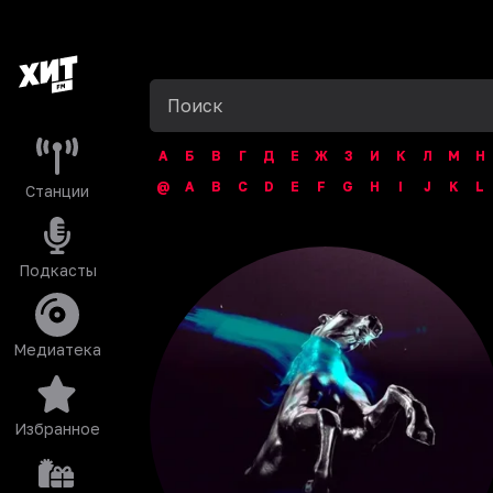
А
Б
В
Г
Д
Е
Ж
З
И
К
Л
М
Н
@
A
B
C
D
E
F
G
H
I
J
K
L
Станции
Подкасты
Медиатека
Избранное