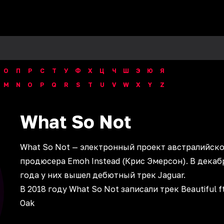
О
П
Р
С
Т
У
Ф
Х
Ц
Ч
Ш
Э
Ю
Я
M
N
O
P
Q
R
S
T
U
V
W
X
Y
Z
What So Not
What So Not — электронный проект австралийск
продюсера Emoh Instead (Крис Эмерсон). В декаб
года у них вышел дебютный трек Jaguar.
В 2018 году What So Not записали трек Beautiful f
Oak