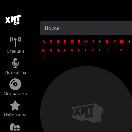
А
Б
В
Г
Д
Е
Ж
З
И
К
Л
М
Н
@
A
B
C
D
E
F
G
H
I
J
K
L
Станции
Подкасты
Медиатека
Избранное