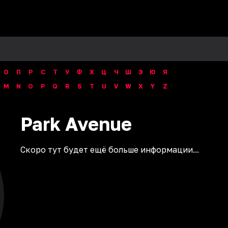
О
П
Р
С
Т
У
Ф
Х
Ц
Ч
Ш
Э
Ю
Я
M
N
O
P
Q
R
S
T
U
V
W
X
Y
Z
Park
Avenue
Скоро тут будет ещё больше информации...