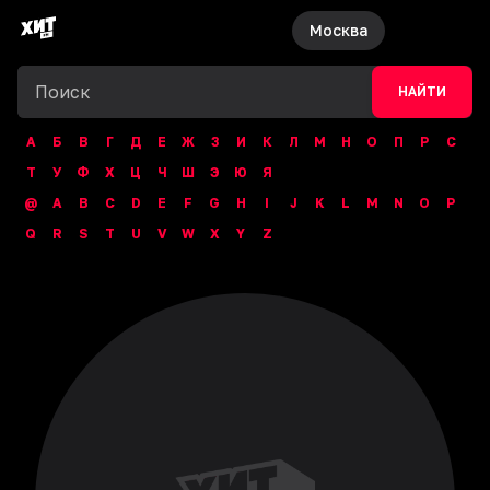
Москва
НАЙТИ
А
Б
В
Г
Д
Е
Ж
З
И
К
Л
М
Н
О
П
Р
С
Т
У
Ф
Х
Ц
Ч
Ш
Э
Ю
Я
@
A
B
C
D
E
F
G
H
I
J
K
L
M
N
O
P
Q
R
S
T
U
V
W
X
Y
Z