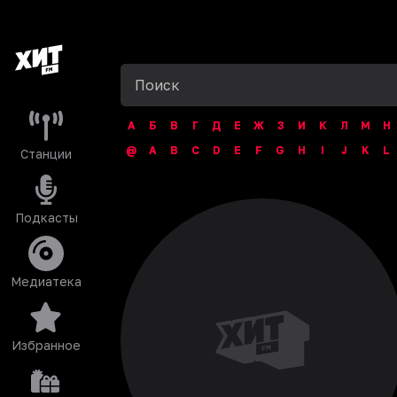
А
Б
В
Г
Д
Е
Ж
З
И
К
Л
М
Н
@
A
B
C
D
E
F
G
H
I
J
K
L
Станции
Подкасты
Медиатека
Избранное