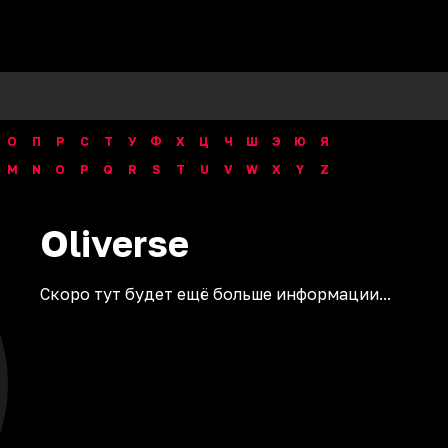
О
П
Р
С
Т
У
Ф
Х
Ц
Ч
Ш
Э
Ю
Я
M
N
O
P
Q
R
S
T
U
V
W
X
Y
Z
Oliverse
Скоро тут будет ещё больше информации...