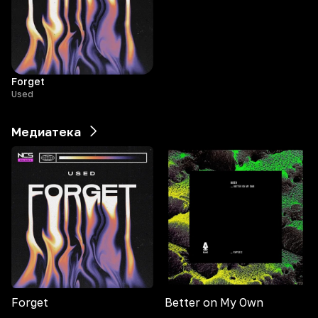
Forget
Used
Медиатека
Forget
Better on My Own