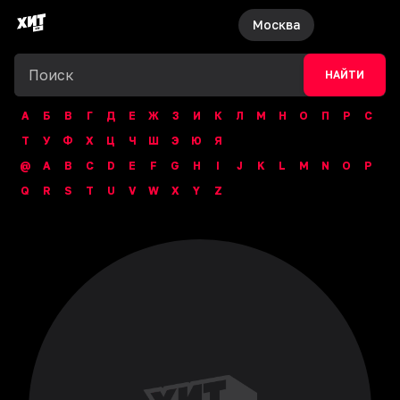
Москва
НАЙТИ
А
Б
В
Г
Д
Е
Ж
З
И
К
Л
М
Н
О
П
Р
С
Т
У
Ф
Х
Ц
Ч
Ш
Э
Ю
Я
@
A
B
C
D
E
F
G
H
I
J
K
L
M
N
O
P
Q
R
S
T
U
V
W
X
Y
Z