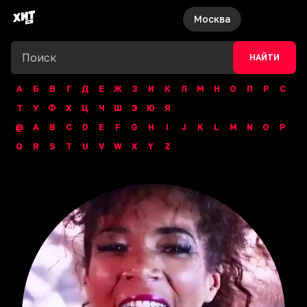
Москва
НАЙТИ
А
Б
В
Г
Д
Е
Ж
З
И
К
Л
М
Н
О
П
Р
С
Т
У
Ф
Х
Ц
Ч
Ш
Э
Ю
Я
@
A
B
C
D
E
F
G
H
I
J
K
L
M
N
O
P
Q
R
S
T
U
V
W
X
Y
Z