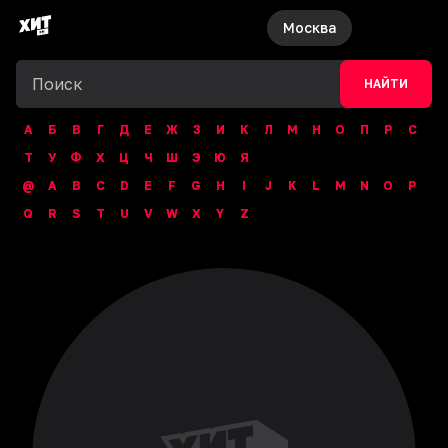
Москва
НАЙТИ
А
Б
В
Г
Д
Е
Ж
З
И
К
Л
М
Н
О
П
Р
С
Т
У
Ф
Х
Ц
Ч
Ш
Э
Ю
Я
@
A
B
C
D
E
F
G
H
I
J
K
L
M
N
O
P
Q
R
S
T
U
V
W
X
Y
Z