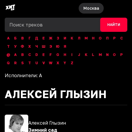
Москва
НАЙТИ
А
Б
В
Г
Д
Е
Ж
З
И
К
Л
М
Н
О
П
Р
С
Т
У
Ф
Х
Ч
Ш
Э
Ю
Я
@
A
B
C
D
E
F
G
H
I
J
K
L
M
N
O
P
Q
R
S
T
U
V
W
X
Y
Z
Исполнители:
А
АЛЕКСЕЙ ГЛЫЗИН
Алексей Глызин
Зимний сад