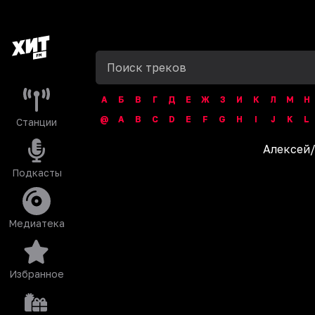
А
Б
В
Г
Д
Е
Ж
З
И
К
Л
М
Н
@
A
B
C
D
E
F
G
H
I
J
K
L
Станции
Алексей
Подкасты
Медиатека
Избранное