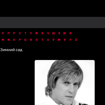
О
П
Р
С
Т
У
Ф
Х
Ч
Ш
Э
Ю
Я
M
N
O
P
Q
R
S
T
U
V
W
X
Y
Z
/
Зимний сад