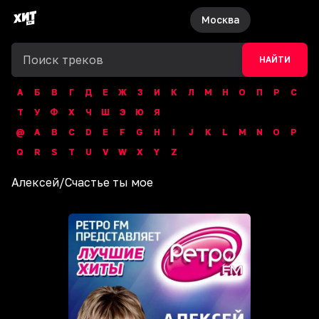
Москва
НАЙТИ
А
Б
В
Г
Д
Е
Ж
З
И
К
Л
М
Н
О
П
Р
С
Т
У
Ф
Х
Ч
Ш
Э
Ю
Я
@
A
B
C
D
E
F
G
H
I
J
K
L
M
N
O
P
Q
R
S
T
U
V
W
X
Y
Z
Алексей
/
Счастье ты мое