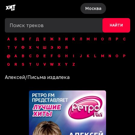
Москва
НАЙТИ
А
Б
В
Г
Д
Е
Ж
З
И
К
Л
М
Н
О
П
Р
С
Т
У
Ф
Х
Ч
Ш
Э
Ю
Я
@
A
B
C
D
E
F
G
H
I
J
K
L
M
N
O
P
Q
R
S
T
U
V
W
X
Y
Z
Алексей
/
Письма издалека