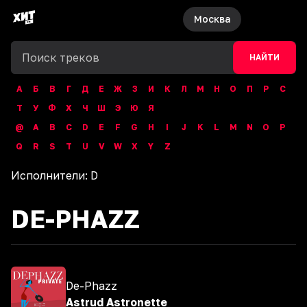
Москва
НАЙТИ
А
Б
В
Г
Д
Е
Ж
З
И
К
Л
М
Н
О
П
Р
С
Т
У
Ф
Х
Ч
Ш
Э
Ю
Я
@
A
B
C
D
E
F
G
H
I
J
K
L
M
N
O
P
Q
R
S
T
U
V
W
X
Y
Z
Исполнители:
D
DE-PHAZZ
De-Phazz
Astrud Astronette