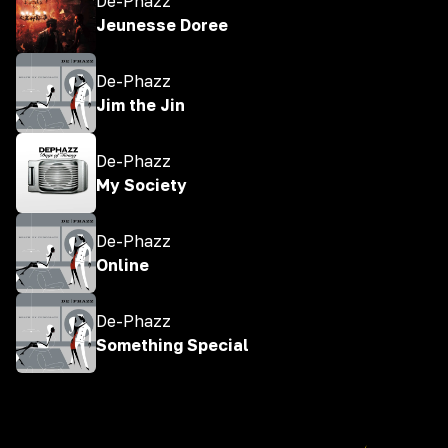
De-Phazz
Jeunesse Doree
De-Phazz
Jim the Jin
De-Phazz
My Society
De-Phazz
Online
De-Phazz
Something Special