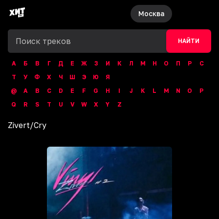
Москва
НАЙТИ
А
Б
В
Г
Д
Е
Ж
З
И
К
Л
М
Н
О
П
Р
С
Т
У
Ф
Х
Ч
Ш
Э
Ю
Я
@
A
B
C
D
E
F
G
H
I
J
K
L
M
N
O
P
Q
R
S
T
U
V
W
X
Y
Z
Zivert
/
Cry