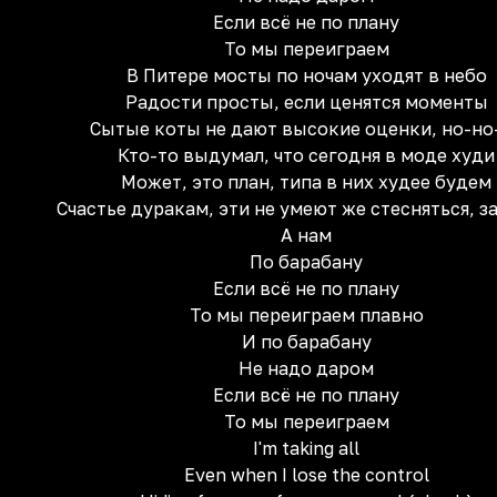
Если всё не по плану
То мы переиграем
В Питере мосты по ночам уходят в небо
Радости просты, если ценятся моменты
Сытые коты не дают высокие оценки, но-но
Кто-то выдумал, что сегодня в моде худи
Может, это план, типа в них худее будем
Счастье дуракам, эти не умеют же стесняться, 
А нам
По барабану
Если всё не по плану
То мы переиграем плавно
И по барабану
Не надо даром
Если всё не по плану
То мы переиграем
I'm taking all
Even when I lose the control