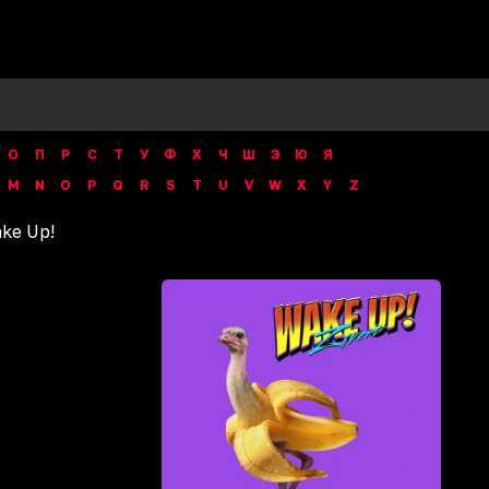
О
П
Р
С
Т
У
Ф
Х
Ч
Ш
Э
Ю
Я
M
N
O
P
Q
R
S
T
U
V
W
X
Y
Z
ke Up!