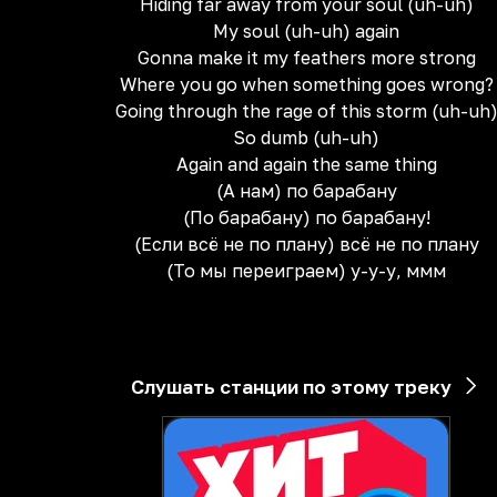
Hiding far away from your soul (uh-uh)
My soul (uh-uh) again
Gonna make it my feathers more strong
Where you go when something goes wrong?
Going through the rage of this storm (uh-uh
So dumb (uh-uh)
Again and again the same thing
(А нам) по барабану
(По барабану) по барабану!
(Если всё не по плану) всё не по плану
(То мы переиграем) у-у-у, ммм
Слушать станции по этому треку