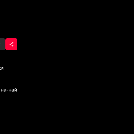
3
ся
м
-на-най