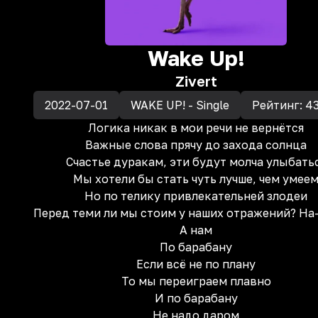
Wake Up!
Zivert
2022-07-01
WAKE UP! - Single
Рейтинг:
4
Логика никак в мои речи не вернётся
Важные слова прячу до захода солнца
Счастье дуракам, эти будут молча улыбать
Мы хотели бы стать чуть лучше, чем умее
Но по телику привлекательней злодеи
Перед теми ли мы стоим у наших отражений? На
А нам
По барабану
Если всё не по плану
То мы переиграем плавно
И по барабану
Не надо даром