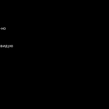
-но
завидую