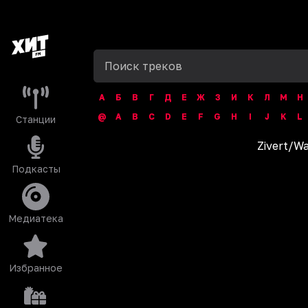
А
Б
В
Г
Д
Е
Ж
З
И
К
Л
М
Н
@
A
B
C
D
E
F
G
H
I
J
K
L
Станции
Zivert
/
Wa
Подкасты
Медиатека
Избранное