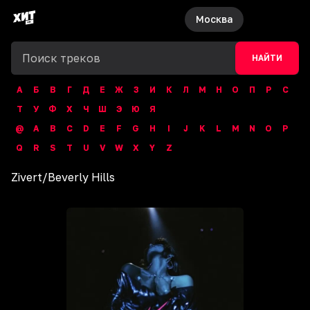
Москва
НАЙТИ
А
Б
В
Г
Д
Е
Ж
З
И
К
Л
М
Н
О
П
Р
С
Т
У
Ф
Х
Ч
Ш
Э
Ю
Я
@
A
B
C
D
E
F
G
H
I
J
K
L
M
N
O
P
Q
R
S
T
U
V
W
X
Y
Z
Zivert
/
Beverly Hills