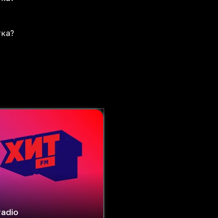
тка?
radio