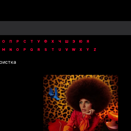
О
П
Р
С
Т
У
Ф
Х
Ч
Ш
Э
Ю
Я
M
N
O
P
Q
R
S
T
U
V
W
X
Y
Z
оистка