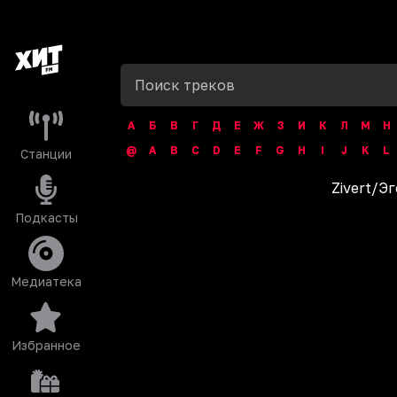
А
Б
В
Г
Д
Е
Ж
З
И
К
Л
М
Н
@
A
B
C
D
E
F
G
H
I
J
K
L
Станции
Zivert
/
Эг
Подкасты
Медиатека
Избранное