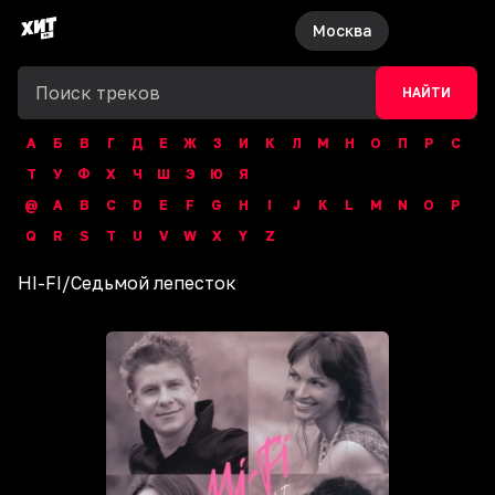
Москва
НАЙТИ
А
Б
В
Г
Д
Е
Ж
З
И
К
Л
М
Н
О
П
Р
С
Т
У
Ф
Х
Ч
Ш
Э
Ю
Я
@
A
B
C
D
E
F
G
H
I
J
K
L
M
N
O
P
Q
R
S
T
U
V
W
X
Y
Z
HI-FI
/
Седьмой лепесток