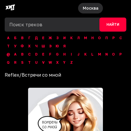
Москва
НАЙТИ
А
Б
В
Г
Д
Е
Ж
З
И
К
Л
М
Н
О
П
Р
С
Т
У
Ф
Х
Ч
Ш
Э
Ю
Я
@
A
B
C
D
E
F
G
H
I
J
K
L
M
N
O
P
Q
R
S
T
U
V
W
X
Y
Z
Reflex
/
Встречи со мной