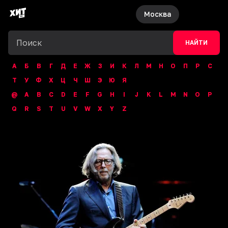
Москва
НАЙТИ
А
Б
В
Г
Д
Е
Ж
З
И
К
Л
М
Н
О
П
Р
С
Т
У
Ф
Х
Ц
Ч
Ш
Э
Ю
Я
@
A
B
C
D
E
F
G
H
I
J
K
L
M
N
O
P
Q
R
S
T
U
V
W
X
Y
Z