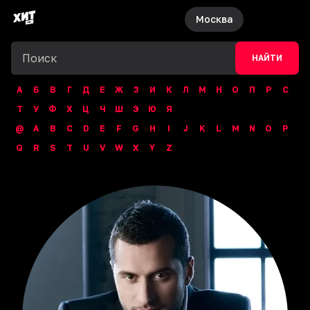
Москва
НАЙТИ
А
Б
В
Г
Д
Е
Ж
З
И
К
Л
М
Н
О
П
Р
С
Т
У
Ф
Х
Ц
Ч
Ш
Э
Ю
Я
@
A
B
C
D
E
F
G
H
I
J
K
L
M
N
O
P
Q
R
S
T
U
V
W
X
Y
Z