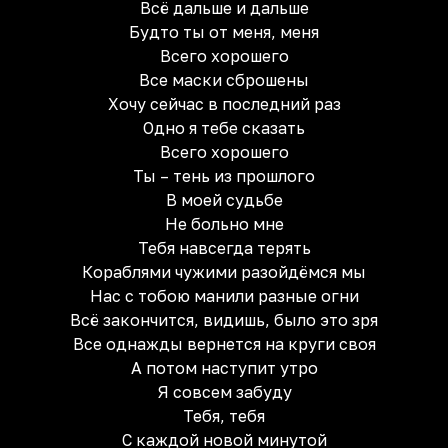
Всё дальше и дальше
Будто ты от меня, меня
Всего хорошего
Все маски сброшены
Хочу сейчас в последний раз
Одно я тебе сказать
Всего хорошего
Ты – тень из прошлого
В моей судьбе
Не больно мне
Тебя навсегда терять
Кораблями чужими разойдёмся мы
Нас с тобою манили разные огни
Всё закончится, видишь, было это зря
Все однажды вернется на круги своя
А потом наступит утро
Я совсем забуду
Тебя, тебя
С каждой новой минутой