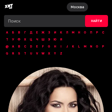
Москва
НАЙТИ
А
Б
В
Г
Д
Е
Ж
З
И
К
Л
М
Н
О
П
Р
С
Т
У
Ф
Х
Ц
Ч
Ш
Э
Ю
Я
@
A
B
C
D
E
F
G
H
I
J
K
L
M
N
O
P
Q
R
S
T
U
V
W
X
Y
Z