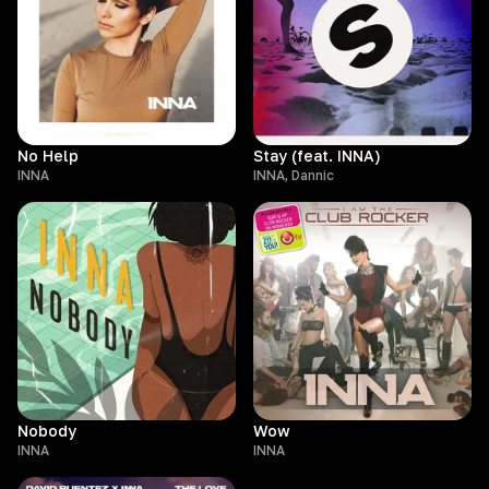
No Help
Stay (feat. INNA)
INNA
INNA, Dannic
Nobody
Wow
INNA
INNA